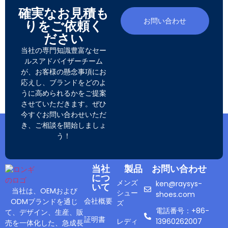
確実なお見積も
お問い合わせ
りをご依頼く
ださい
当社の専門知識豊富なセー
ルスアドバイザーチーム
が、お客様の懸念事項にお
応えし、ブランドをどのよ
うに高められるかをご提案
させていただきます。ぜひ
今すぐお問い合わせいただ
き、ご相談を開始しましょ
う！
当社
製品
お問い合わせ
につ
メンズ
ken@raysys-
いて
当社は、OEMおよび
シュー
shoes.com
会社概要
ODMブランドを通じ
ズ
電話番号：+86-
て、デザイン、生産、販
証明書
レディ
13960262007
売を一体化した、急成長