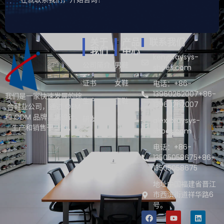
关于
产品
联系我们
我们
中心
ken@raysys-
公司简介
男鞋
shoes.com
证书
女鞋
电话：+86-
13960262007+86-
我们是一家快速发展的综
生产
童鞋
13960262007
合鞋业公司，通过 OEM
和 ODM 品牌，集设计、
研发
alex@raysys-
生产和销售于一体。.
shoes.com
电话：+86-
13505058675+86-
13505058675
地址中国福建省晋江
市西滨街道祥华路6
号。