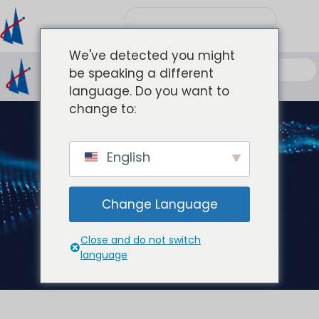
We've detected you might
be speaking a different
language. Do you want to
change to:
English
产品中心
Change Language
Close and do not switch
language