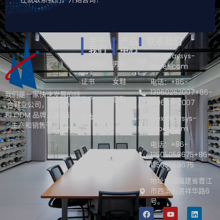
关于
产品
联系我们
我们
中心
ken@raysys-
公司简介
男鞋
shoes.com
证书
女鞋
电话：+86-
13960262007+86-
我们是一家快速发展的综
生产
童鞋
13960262007
合鞋业公司，通过 OEM
和 ODM 品牌，集设计、
研发
alex@raysys-
生产和销售于一体。.
shoes.com
电话：+86-
13505058675+86-
13505058675
地址中国福建省晋江
市西滨街道祥华路6
号。