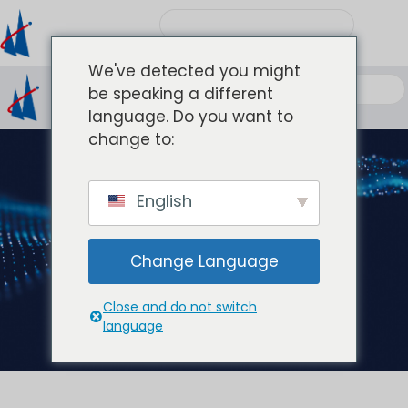
We've detected you might
be speaking a different
language. Do you want to
change to:
English
产品中心
Change Language
Close and do not switch
language