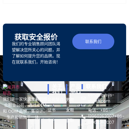
获取安全报价
联系我们
我们的专业销售顾问团队渴
望解决您所关心的问题，并
了解如何提升您的品牌。现
在就联系我们，开始咨询！
关于
产品
联系我们
我们
中心
ken@raysys-
我们是一家快速发展的综
公司简介
男鞋
shoes.com
合鞋业公司，通过 OEM
证书
女鞋
电话：+86-
和 ODM 品牌，集设计、
13960262007+86-
生产和销售于一体。.
生产
童鞋
13960262007