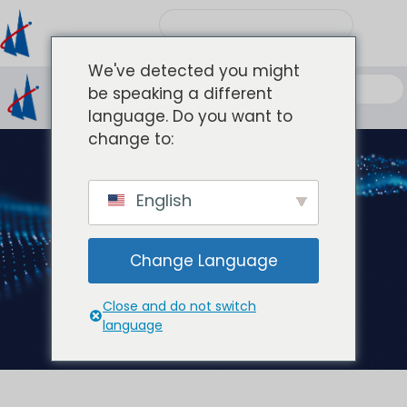
We've detected you might
be speaking a different
language. Do you want to
change to:
English
产品中心
Change Language
Close and do not switch
language