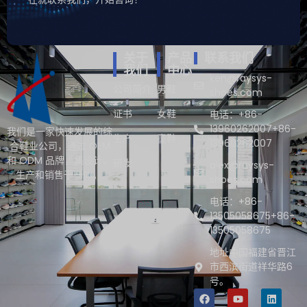
关于
产品
联系我们
我们
中心
ken@raysys-
公司简介
男鞋
shoes.com
证书
女鞋
电话：+86-
13960262007+86-
我们是一家快速发展的综
生产
童鞋
13960262007
合鞋业公司，通过 OEM
和 ODM 品牌，集设计、
研发
alex@raysys-
生产和销售于一体。.
shoes.com
电话：+86-
13505058675+86-
13505058675
地址中国福建省晋江
市西滨街道祥华路6
号。