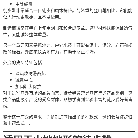
中等缓震
徒步鞋非常适合一日徒步和周末探险。与笨重的登山靴相比，它们能
让人行动更敏捷，且不易疲劳。.
制造商通常在鞋面上使用网眼布和合成皮革。这些材料既能保证透气
性，又能减轻整体重量。.
另一个重要因素是抓地力。户外小径上可能有泥土、泥泞、岩石和松
散的砾石。外底花纹清晰有力，有助于防止打滑。.
外底的典型特征包括：
深齿纹防滑凸起
减震中底
加固鞋头保护
对于进军户外市场的品牌而言，徒步鞋通常是其首选的产品类别。这
类产品能吸引广泛的受众群体，从初学者到经验丰富的徒步爱好者皆
然。.
鉴于这一广泛的需求，许多制造商推出了多种款式，例如低帮徒步鞋
和中帮款式。.