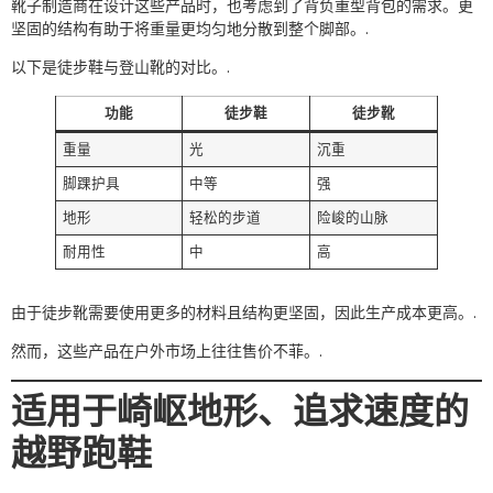
靴子制造商在设计这些产品时，也考虑到了背负重型背包的需求。更
坚固的结构有助于将重量更均匀地分散到整个脚部。.
以下是徒步鞋与登山靴的对比。.
功能
徒步鞋
徒步靴
重量
光
沉重
脚踝护具
中等
强
地形
轻松的步道
险峻的山脉
耐用性
中
高
由于徒步靴需要使用更多的材料且结构更坚固，因此生产成本更高。.
然而，这些产品在户外市场上往往售价不菲。.
适用于崎岖地形、追求速度的
越野跑鞋