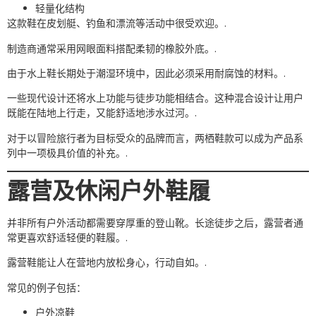
轻量化结构
这款鞋在皮划艇、钓鱼和漂流等活动中很受欢迎。.
制造商通常采用网眼面料搭配柔韧的橡胶外底。.
由于水上鞋长期处于潮湿环境中，因此必须采用耐腐蚀的材料。.
一些现代设计还将水上功能与徒步功能相结合。这种混合设计让用户
既能在陆地上行走，又能舒适地涉水过河。.
对于以冒险旅行者为目标受众的品牌而言，两栖鞋款可以成为产品系
列中一项极具价值的补充。.
露营及休闲户外鞋履
并非所有户外活动都需要穿厚重的登山靴。长途徒步之后，露营者通
常更喜欢舒适轻便的鞋履。.
露营鞋能让人在营地内放松身心，行动自如。.
常见的例子包括：
户外凉鞋