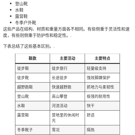
登山靴
水鞋
露营鞋
冬季户外靴
这些产品在结构、材质和重量方面各不相同。有些侧重于灵活性和速
度，有些则侧重于防护性和稳定性。.
下表总结了这些基本区别。.
鞋款
主要活动
主要特点
徒步鞋
徒步旅行
轻量级支持
徒步靴
长途徒步
强效脚踝保护
越野跑鞋
快速越野跑
抓地力与柔韧性
登山靴
高山攀登
极强的耐用性
水鞋
河流活动
快干
露营鞋
营地里的休闲时
舒适
光
冬季靴子
雪况
隔热