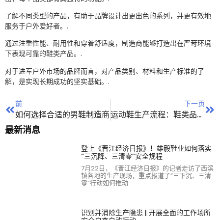
了解不同类型的产品，有助于品牌设计出更出色的系列，并更有效地
服务于户外爱好者。.
通过注重性能、耐用性和穿着舒适度，制造商能够打造出在严苛环境
下表现可靠的鞋类产品。.
对于进军户外市场的品牌而言，对产品类别、材料和生产标准的了
解，是实现长期成功的坚实基础。.
前
下一页
如何选择合适的男鞋制造商
运动鞋生产流程：鞋类品牌完整指南
最新消息
登上《晋江经济日报》！雄毅鞋业如何落实
“三沉降、三清零”安全规程
7月22日，《晋江经济日报》的记者走访了西滨
镇各地的生产现场，重点报道了“三下沉、三清
零”行动如何推动
识别并消除生产隐患 | 开展全面的工作场所