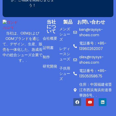
う！
当社
製品
お問い合わせ
につ
メンズ
ken@raysys-
いて
当社は、OEMおよび
シュー
shoes.com
会社概要
ODMブランドを通じ
ズ
電話番号：+86-
て、デザイン、生産、販
証明書
レディ
13960262007
売を一体化した、急成長
ースシ
中の総合シューズ企業で
制作
alex@raysys-
ューズ
す。.
shoes.com
研究開発
子供用
電話番号：+86-
シュー
13505058675
ズ
住所：中国福建省晋
江市西浜海浜街道香
華路6号。.