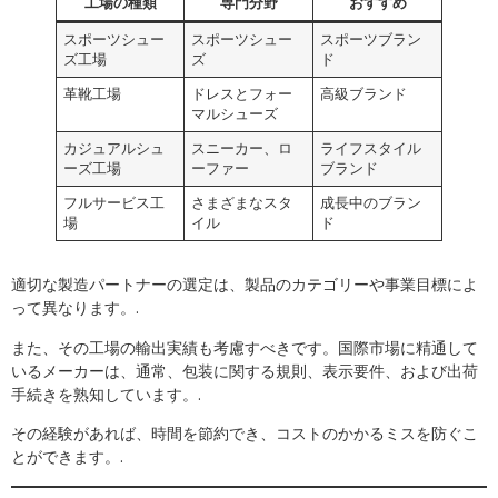
工場の種類
専門分野
おすすめ
スポーツシュー
スポーツシュー
スポーツブラン
ズ工場
ズ
ド
革靴工場
ドレスとフォー
高級ブランド
マルシューズ
カジュアルシュ
スニーカー、ロ
ライフスタイル
ーズ工場
ーファー
ブランド
フルサービス工
さまざまなスタ
成長中のブラン
場
イル
ド
適切な製造パートナーの選定は、製品のカテゴリーや事業目標によ
って異なります。.
また、その工場の輸出実績も考慮すべきです。国際市場に精通して
いるメーカーは、通常、包装に関する規則、表示要件、および出荷
手続きを熟知しています。.
その経験があれば、時間を節約でき、コストのかかるミスを防ぐこ
とができます。.