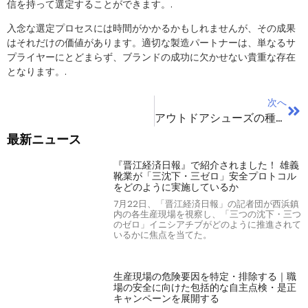
信を持って選定することができます。.
入念な選定プロセスには時間がかかるかもしれませんが、その成果
はそれだけの価値があります。適切な製造パートナーは、単なるサ
プライヤーにとどまらず、ブランドの成功に欠かせない貴重な存在
となります。.
次へ
アウトドアシューズの種類：シューズブランド完全ガイド
最新ニュース
『晋江経済日報』で紹介されました！ 雄義
靴業が「三沈下・三ゼロ」安全プロトコル
をどのように実施しているか
7月22日、「晋江経済日報」の記者団が西浜鎮
内の各生産現場を視察し、「三つの沈下・三つ
のゼロ」イニシアチブがどのように推進されて
いるかに焦点を当てた。
生産現場の危険要因を特定・排除する｜職
場の安全に向けた包括的な自主点検・是正
キャンペーンを展開する