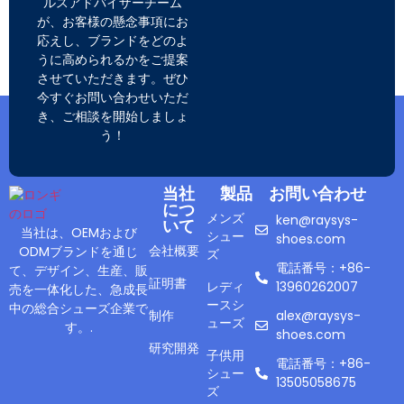
ルスアドバイザーチーム
が、お客様の懸念事項にお
応えし、ブランドをどのよ
うに高められるかをご提案
させていただきます。ぜひ
今すぐお問い合わせいただ
き、ご相談を開始しましょ
う！
当社
製品
お問い合わせ
につ
メンズ
ken@raysys-
いて
当社は、OEMおよび
シュー
shoes.com
会社概要
ODMブランドを通じ
ズ
電話番号：+86-
て、デザイン、生産、販
証明書
レディ
13960262007
売を一体化した、急成長
ースシ
中の総合シューズ企業で
制作
alex@raysys-
ューズ
す。.
shoes.com
研究開発
子供用
電話番号：+86-
シュー
13505058675
ズ