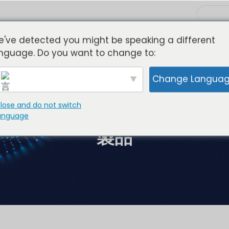
've detected you might be speaking a different
nguage. Do you want to change to:
女性
子どもたち
私たちについて
ニュース
Change Langua
lose and do not switch
anguage
製品
English